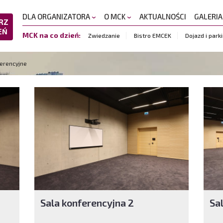
DLA ORGANIZATORA
O MCK
AKTUALNOŚCI
GALERI
RZ
EŃ
MCK na co dzień:
Zwiedzanie
Bistro EMCEK
Dojazd i park
erencyjne
Sala konferencyjna 2
Sa