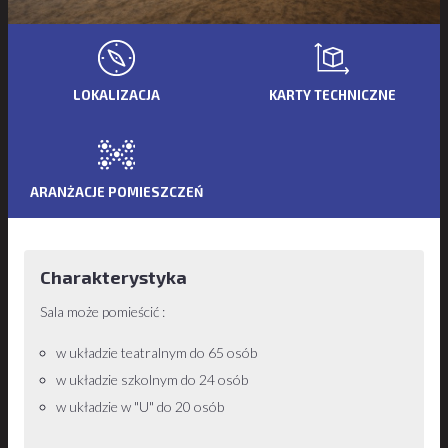
LOKALIZACJA
KARTY TECHNICZNE
ARANŻACJE POMIESZCZEŃ
Charakterystyka
Sala może pomieścić :
w układzie teatralnym do 65 osób
w układzie szkolnym do 24 osób
w układzie w "U" do 20 osób