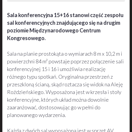
Sala konferencyjna 15+16 stanowi część zespołu
sal konferencyjnych znajdującego się na drugim
poziomie Międzynarodowego Centrum
Kongresowego.
Sala na planie prostokąta o wymiarach 8 m x 10,2 m i
powierzchni 84 m² powstaje poprzez połączenie sali
konferencyjnej 15 i 16 i umożliwia realizację
różnego typu spotkań. Oryginalna przestrzeń z
przeszkloną ścianą, skąd roztacza się widok na Aleję
Roździeńskiego. Wyposażona jest w krzesła i stoły
konferencyjne, których układ można dowolnie
zaaranżować, dostosowując go w pełni do
planowanego wydarzenia.
Każda z dwóch sal wyposażona jest w sprzęt AV