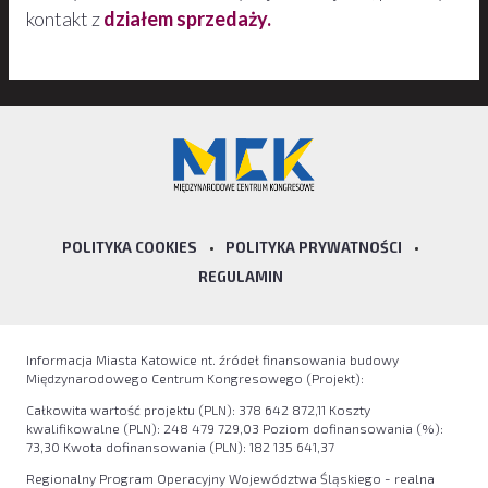
kontakt z
działem sprzedaży.
POLITYKA COOKIES
•
POLITYKA PRYWATNOŚCI
•
REGULAMIN
Informacja Miasta Katowice nt. źródeł finansowania budowy
Międzynarodowego Centrum Kongresowego (Projekt):
Całkowita wartość projektu (PLN): 378 642 872,11 Koszty
kwalifikowalne (PLN): 248 479 729,03 Poziom dofinansowania (%):
73,30 Kwota dofinansowania (PLN): 182 135 641,37
Regionalny Program Operacyjny Województwa Śląskiego - realna