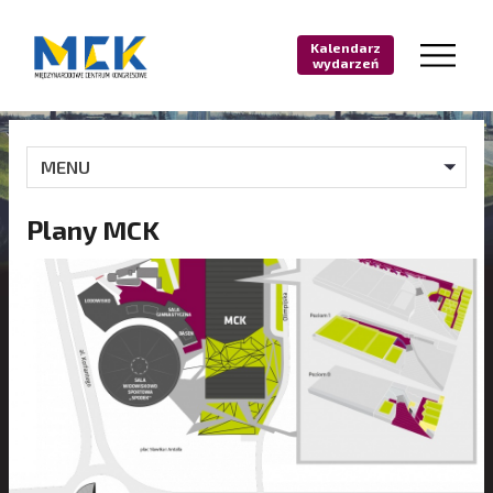
Kalendarz
wydarzeń
MENU
Plany MCK