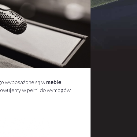
o wyposażone są w
meble
stosowujemy w pełni do wymogów