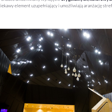
ciekawy element uzupełniający i umożliwiają aranżację str