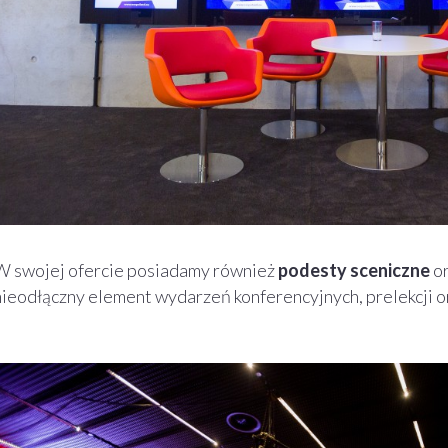
W swojej ofercie posiadamy również
podesty sceniczne
or
nieodłączny element wydarzeń konferencyjnych, prelekcji o