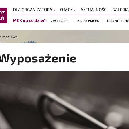
DLA ORGANIZATORA
O MCK
AKTUALNOŚCI
GALERI
RZ
EŃ
MCK na co dzień:
Zwiedzanie
Bistro EMCEK
Dojazd i park
e meblowe
Wyposażenie