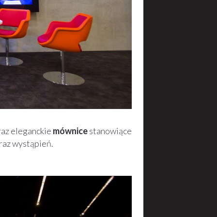
az eleganckie
mównice
stanowiące
raz wystąpień.