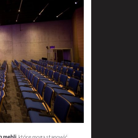
h mebli
, które mogą stanowić