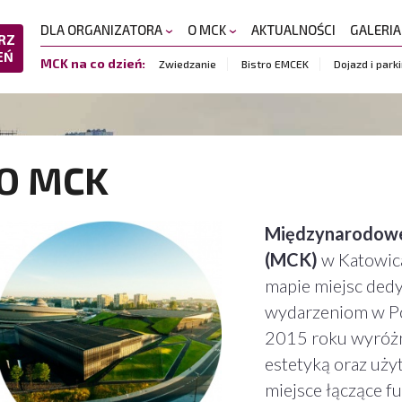
DLA ORGANIZATORA
O MCK
AKTUALNOŚCI
GALERI
RZ
EŃ
MCK na co dzień:
Zwiedzanie
Bistro EMCEK
Dojazd i park
O MCK
Międzynarodow
(MCK)
w Katowica
mapie miejsc de
wydarzeniom w Po
2015 roku wyróżni
estetyką oraz uż
miejsce łączące f