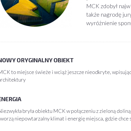
MCK zdobył najwi
także nagrodę jury
wyróżnienie spon
NOWY ORYGINALNY OBIEKT
MCK to miejsce świeże i wciąż jeszcze nieodkryte, wpisują
architektury
ENERGIA
Niezwykła bryła obiektu MCK w połączeniu z zieloną dolin
tworzą niepowtarzalny klimat i energię miejsca, gdzie chce 