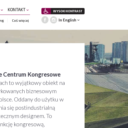
A
KONTAKT
WYSOKI KONTRAST
In English
ing
Coś więcej
e Centrum Kongresowe
ch to wyjątkowy obiekt na
dykowanych biznesowym
lsce. Oddany do użytku w
a się postindustrialną
ytecznym designem. To
unkcję kongresową,