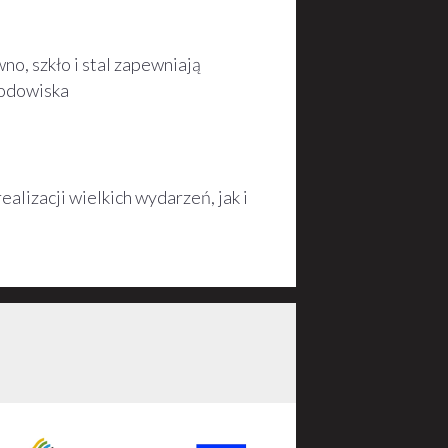
, szkło i stal zapewniają
rodowiska
lizacji wielkich wydarzeń, jak i