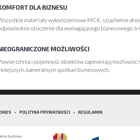
KOMFORT DLA BIZNESU
Wszystkie materiały wykończeniowe MCK, szlachetne drewno
odpowiednie otoczenie dla wymagającego biznesowego ś
NIEOGRANICZONE MOŻLIWOŚCI
Powierzchnia i pojemność obiektów zapewniają możliwość rea
mniejszych, kameralnych spotkań biznesowych.
OKIES
•
POLITYKA PRYWATNOŚCI
•
REGULAMIN
wania budowy