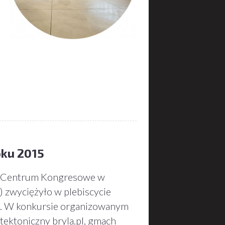
ku 2015
 Centrum Kongresowe w
 zwyciężyło w plebiscycie
5
. W konkursie organizowanym
itektoniczny bryla.pl, gmach