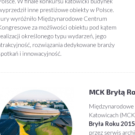
Polsce. W finale konkursu katowicki budynek
wyprzedził inne prestiżowe obiekty w Polsce.
Jury wyróżniło Międzynarodowe Centrum
Kongresowe za możliwości obiektu pod kątem
realizacji określonego typu wydarzeń, jego
atrakcyjność, rozwiązania dedykowane branży
spotkań i innowacyjność.
MCK Bryłą Ro
Międzynarodowe
Katowicach (MCK)
Bryła Roku 201
przez serwis arch