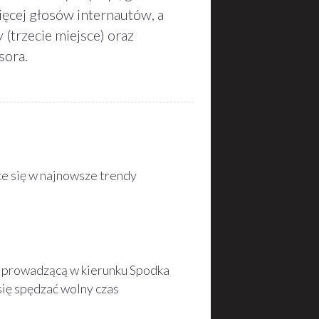
ęcej głosów internautów, a
 (trzecie miejsce) oraz
sora.
ce się w najnowsze trendy
ą prowadzącą w kierunku Spodka
się spędzać wolny czas