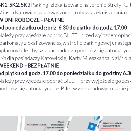
SK1, SK2, SK3
Parkingi zlokalizowane na terenie Strefy Kul
Miasta Katowice, wprowadzono tu obowiązek uiszczania opł
W DNI ROBOCZE – PŁATNE
od poniedziałku od godz. 6.30 do piątku do godz. 17.00
Należy przy wjeździe pobrać BILET i przed wyjazdem opłac
(parkomaty zlokalizowane są w strefie parkingowej), nastę
opłacony bilet, by szlaban parkingu podniósł się automatyc
zł/h dla posiadaczy Katowickiej Karty Mieszkańca, 6 zł/h d
WEEKEND – BEZPŁATNIE
od piątku od godz. 17.00 do poniedziałku do godziny 6.3
Należy przy wjeździe pobrać BILET i przy wyjeździe go zes
podniósł się automatycznie. Bilet w weekendowym czasie jes