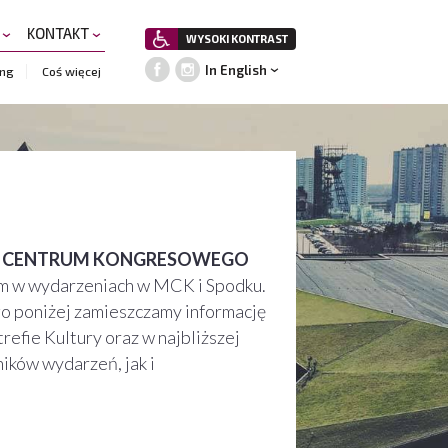
A
KONTAKT
WYSOKI KONTRAST
In English
ing
Coś więcej
O CENTRUM KONGRESOWEGO
em w wydarzeniach w MCK i Spodku.
o poniżej zamieszczamy informację
refie Kultury oraz w najbliższej
ików wydarzeń, jak i