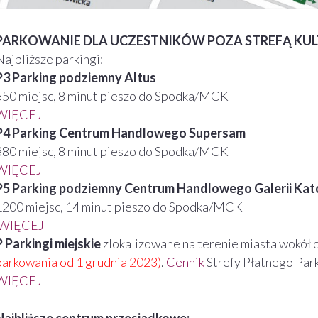
PARKOWANIE DLA UCZESTNIKÓW POZA STREFĄ KU
Najbliższe parkingi:
P3 Parking podziemny Altus
550 miejsc, 8 minut pieszo do Spodka/MCK
WIĘCEJ
P4 Parking Centrum Handlowego Supersam
380 miejsc, 8 minut pieszo do Spodka/MCK
WIĘCEJ
P5 Parking podziemny Centrum Handlowego Galerii Kat
1200 miejsc, 14 minut pieszo do Spodka/MCK
WIĘCEJ
P Parkingi miejskie
zlokalizowane na terenie miasta wokół
parkowania od 1 grudnia 2023)
.
Cennik
Strefy Płatnego Par
WIĘCEJ