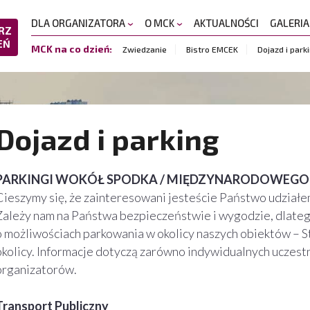
DLA ORGANIZATORA
O MCK
AKTUALNOŚCI
GALERI
RZ
EŃ
MCK na co dzień:
Zwiedzanie
Bistro EMCEK
Dojazd i park
Dojazd i parking
PARKINGI WOKÓŁ SPODKA / MIĘDZYNARODOWEG
Cieszymy się, że zainteresowani jesteście Państwo udział
Zależy nam na Państwa bezpieczeństwie i wygodzie, dlateg
o możliwościach parkowania w okolicy naszych obiektów – St
okolicy. Informacje dotyczą zarówno indywidualnych uczestn
organizatorów.
Transport Publiczny