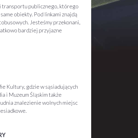
 transportu publicznego, którego
same obiekty. Pod linkami znajdą
tobusowych. Jesteśmy przekonani,
datkowo bardziej przyjazne
e Kultury, gdzie w sąsiadujących
ia i Muzeum Śląskim także
rudnia znalezienie wolnych miejsc
zesiadkowe.
RY