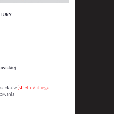
LTURY
owickiej
 obiektów
(strefa płatnego
kowania.