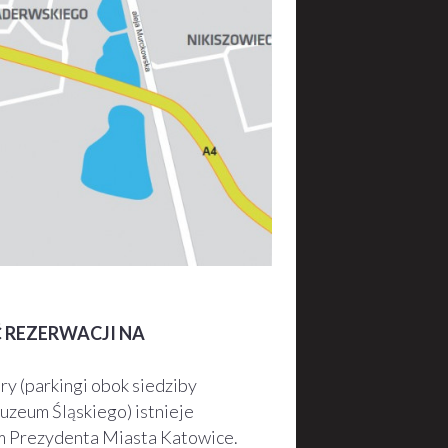
 REZERWACJI NA
ry (parkingi obok siedziby
zeum Śląskiego) istnieje
em Prezydenta Miasta Katowice.