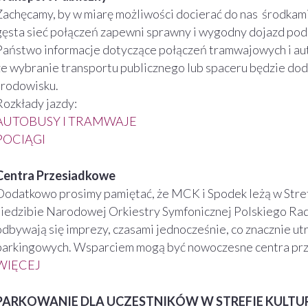
Zachęcamy, by w miarę możliwości docierać do nas środkami
gęsta sieć połączeń zapewni sprawny i wygodny dojazd pod 
Państwo informacje dotyczące połączeń tramwajowych i au
że wybranie transportu publicznego lub spaceru będzie do
środowisku.
Rozkłady jazdy:
AUTOBUSY I TRAMWAJE
POCIĄGI
Centra Przesiadkowe
Dodatkowo prosimy pamiętać, że MCK i Spodek leżą w Strefi
siedzibie Narodowej Orkiestry Symfonicznej Polskiego Rad
odbywają się imprezy, czasami jednocześnie, co znacznie ut
parkingowych. Wsparciem mogą być nowoczesne centra pr
WIĘCEJ
PARKOWANIE DLA UCZESTNIKÓW W STREFIE KULTU