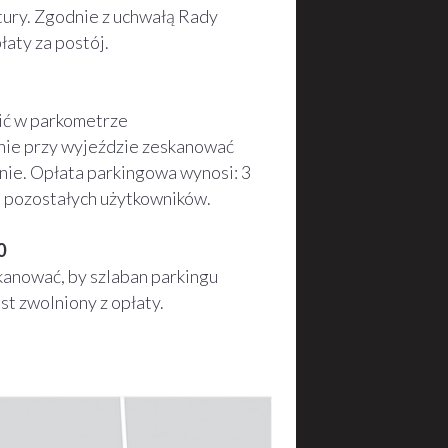
tury. Zgodnie z uchwałą Rady
aty za postój.
ić w parkometrze
pnie przy wyjeździe zeskanować
znie. Opłata parkingowa wynosi: 3
la pozostałych użytkowników.
0
kanować, by szlaban parkingu
t zwolniony z opłaty.