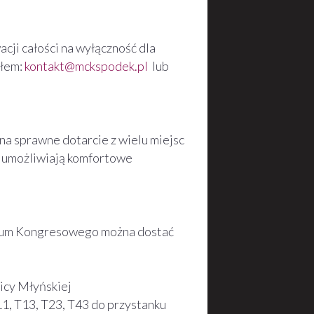
cji całości na wyłączność dla
ołem:
kontakt@mckspodek.pl
lub
na sprawne dotarcie z wielu miejsc
K umożliwiają komfortowe
um Kongresowego można dostać
icy Młyńskiej
1, T13, T23, T43 do przystanku