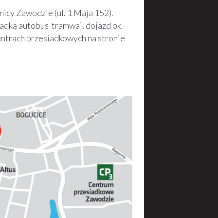
nicy Zawodzie (ul. 1 Maja 152).
adką autobus-tramwaj, dojazd ok.
entrach przesiadkowych na stronie