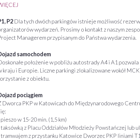
WIĘCEJ
P1, P2
Dla tych dwóch parkingów istnieje możliwość rezerwa
organizatorów wydarzeń. Prosimy o kontakt z naszym zesp
Project Managerem przypisanym do Państwa wydarzenia.
Dojazd samochodem
Doskonałe położenie w pobliżu autostrady A4 i A1 pozwala 
w kraju i Europie. Liczne parkingi zlokalizowane wokół MC
korzystanie z obiektu.
Dojazd pociągiem
Z Dworca PKP w Katowicach do Międzynarodowego Centr
ię:
- pieszo w 15-20 min. (1,5 km)
- taksówką z Placu Oddziałów Młodzieży Powstańczej lub ul
- tramwajem z przystanku Katowice Dworzec PKP liniami T1