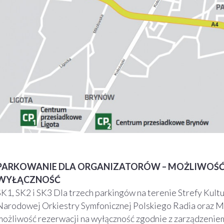
PARKOWANIE DLA ORGANIZATORÓW – MOŻLIWOŚĆ
WYŁĄCZNOŚĆ
SK1, SK2 i SK3 Dla trzech parkingów na terenie Strefy Kultu
Narodowej Orkiestry Symfonicznej Polskiego Radia oraz Mu
możliwość rezerwacji na wyłączność zgodnie z zarządzeni