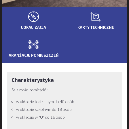
LOKALIZACJA
KARTY TECHNICZNE
ARANŻACJE POMIESZCZEŃ
Charakterystyka
Sala może pomieścić :
w układzie teatralnym do 40 osób
w układzie szkolnym do 18 osób
w układzie w "U" do 16 osób