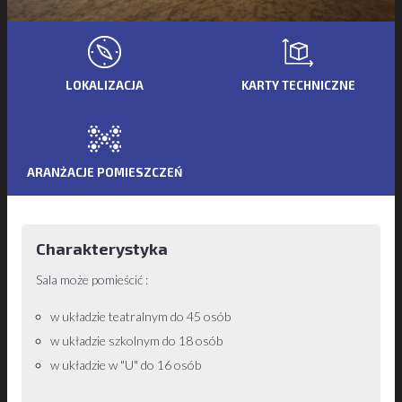
LOKALIZACJA
KARTY TECHNICZNE
ARANŻACJE POMIESZCZEŃ
Charakterystyka
Sala może pomieścić :
w układzie teatralnym do 45 osób
w układzie szkolnym do 18 osób
w układzie w "U" do 16 osób