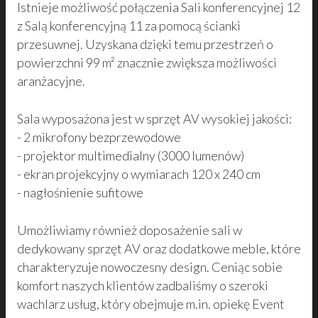
Istnieje możliwość połączenia Sali konferencyjnej 12
z Salą konferencyjną 11 za pomocą ścianki
przesuwnej. Uzyskana dzięki temu przestrzeń o
powierzchni 99 m² znacznie zwiększa możliwości
aranżacyjne.
Sala wyposażona jest w sprzęt AV wysokiej jakości:
- 2 mikrofony bezprzewodowe
- projektor multimedialny (3000 lumenów)
- ekran projekcyjny o wymiarach 120 x 240 cm
- nagłośnienie sufitowe
Umożliwiamy również doposażenie sali w
dedykowany sprzęt AV oraz dodatkowe meble, które
charakteryzuje nowoczesny design. Ceniąc sobie
komfort naszych klientów zadbaliśmy o szeroki
wachlarz usług, który obejmuje m.in. opiekę Event