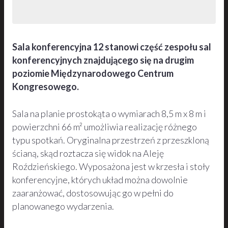
Sala konferencyjna 12 stanowi część zespołu sal
konferencyjnych znajdującego się na drugim
poziomie Międzynarodowego Centrum
Kongresowego.
Sala na planie prostokąta o wymiarach 8,5 m x 8 m i
powierzchni 66 m² umożliwia realizację różnego
typu spotkań. Oryginalna przestrzeń z przeszkloną
ścianą, skąd roztacza się widok na Aleję
Roździeńskiego. Wyposażona jest w krzesła i stoły
konferencyjne, których układ można dowolnie
zaaranżować, dostosowując go w pełni do
planowanego wydarzenia.