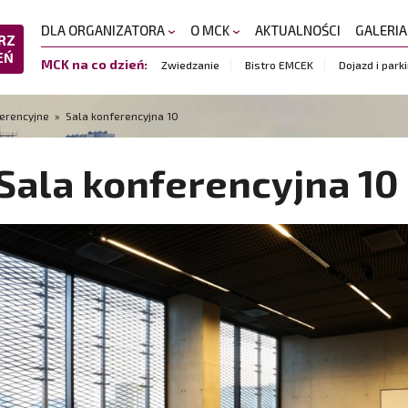
DLA ORGANIZATORA
O MCK
AKTUALNOŚCI
GALERI
RZ
EŃ
MCK na co dzień:
Zwiedzanie
Bistro EMCEK
Dojazd i park
erencyjne
» Sala konferencyjna 10
Sala konferencyjna 10