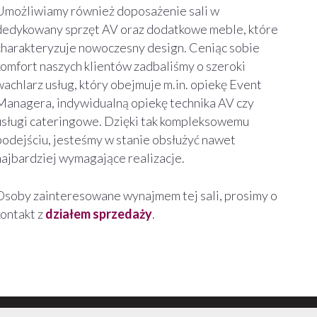
Umożliwiamy również doposażenie sali w
dedykowany sprzęt AV oraz dodatkowe meble, które
charakteryzuje nowoczesny design. Ceniąc sobie
komfort naszych klientów zadbaliśmy o szeroki
wachlarz usług, który obejmuje m.in. opiekę Event
Managera, indywidualną opiekę technika AV czy
usługi cateringowe. Dzięki tak kompleksowemu
podejściu, jesteśmy w stanie obsłużyć nawet
najbardziej wymagające realizacje.
Osoby zainteresowane wynajmem tej sali, prosimy o
kontakt z
działem sprzedaży
.