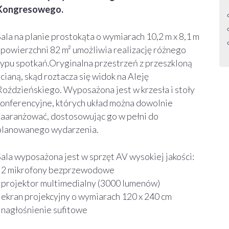
Kongresowego.
Sala na planie prostokąta o wymiarach 10,2 m x 8,1 m
i powierzchni 82 m² umożliwia realizację różnego
typu spotkań.Oryginalna przestrzeń z przeszkloną
ścianą, skąd roztacza się widok na Aleję
Roździeńskiego. Wyposażona jest w krzesła i stoły
konferencyjne, których układ można dowolnie
zaaranżować, dostosowując go w pełni do
planowanego wydarzenia.
Sala wyposażona jest w sprzęt AV wysokiej jakości:
- 2 mikrofony bezprzewodowe
- projektor multimedialny (3000 lumenów)
- ekran projekcyjny o wymiarach 120 x 240 cm
- nagłośnienie sufitowe