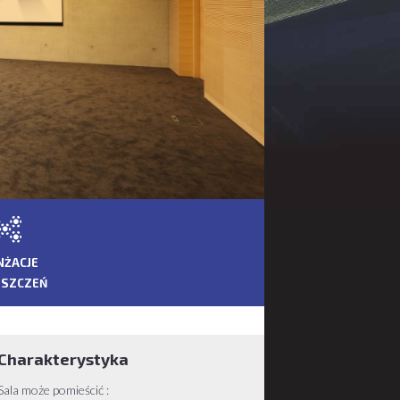
NŻACJE
ESZCZEŃ
Charakterystyka
Sala może pomieścić :