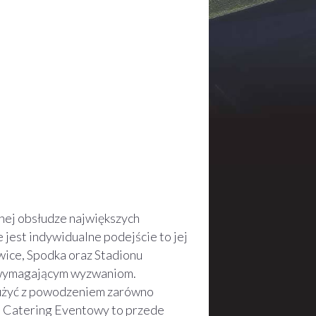
lnej obsłudze największych
jest indywidualne podejście to jej
wice, Spodka oraz Stadionu
j wymagającym wyzwaniom.
użyć z powodzeniem zarówno
ta Catering Eventowy to przede