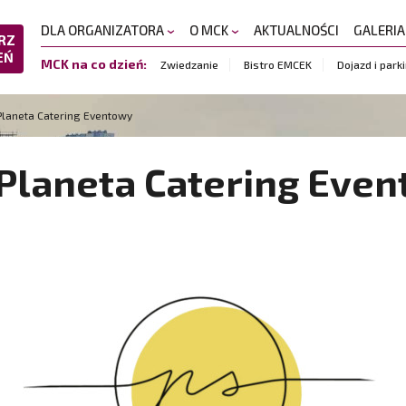
DLA ORGANIZATORA
O MCK
AKTUALNOŚCI
GALERI
RZ
EŃ
MCK na co dzień:
Zwiedzanie
Bistro EMCEK
Dojazd i park
Planeta Catering Eventowy
Planeta Catering Eve