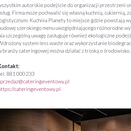
wszystkim autorskie podejście do organizacji przestrzeni
usług. Firma może pochwalić się własną kuchnią, cukiernią,
logistycznym. Kuchnia Planety to miejsce gdzie powstają 
budowę szerokiego menu uwzględniającego różnorodne wym
Na szczególną uwagę zasługuje również ekologiczne podejśc
Wdrożony system less waste oraz wykorzystanie biodegrad
w branży cateringowej można działać z troską o środowisko.
Kontakt:
tel. 881 000 233
sprzedaz@cateringeventowy.pl
https://cateringeventowy.pl