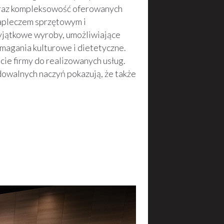
 oraz kompleksowość oferowanych
 zapleczem sprzętowym i
wyjątkowe wyroby, umożliwiające
agania kulturowe i dietetyczne.
ie firmy do realizowanych usług.
owalnych naczyń pokazują, że także