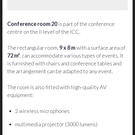
Conference room 20
is part of the conference
centre on the II level of the ICC.
The rectangular room,
9 x 8 m
with a surface area of
72 m²
, can accommodate various types of events. It
is furnished with chairs and conference tables and
the arrangement can be adapted to any event.
The room is also fitted with high-quality AV
equipment:
2 wireless microphones
multimedia projector (3000 lumens)