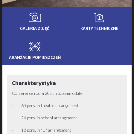
GALERIA ZDJĘĆ
KARTY TECHNICZNE
ARANŻACJE POMIESZCZEŃ
Charakterystyka
Conference room 20 can accommodate :
· 60 pers. in theatre arrangement
· 24 pers. in school arrangement
· 18 pers. in "U" arrangement