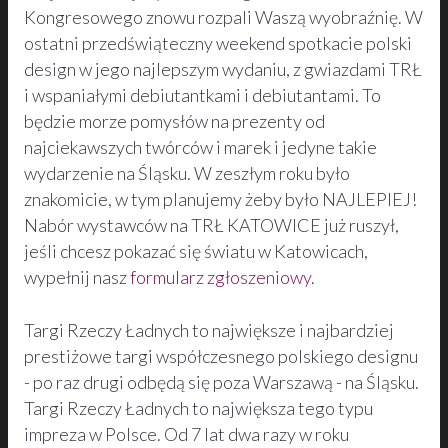
Kongresowego znowu rozpali Waszą wyobraźnię. W
ostatni przedświąteczny weekend spotkacie polski
design w jego najlepszym wydaniu, z gwiazdami TRŁ
i wspaniałymi debiutantkami i debiutantami. To
będzie morze pomysłów na prezenty od
najciekawszych twórców i marek i jedyne takie
wydarzenie na Śląsku. W zeszłym roku było
znakomicie, w tym planujemy żeby było NAJLEPIEJ!
Nabór wystawców na TRŁ KATOWICE już ruszył,
jeśli chcesz pokazać się światu w Katowicach,
wypełnij nasz
formularz zgłoszeniowy
.
Targi Rzeczy Ładnych to największe i najbardziej
prestiżowe targi współczesnego polskiego designu
- po raz drugi odbędą się poza Warszawą - na Śląsku.
Targi Rzeczy Ładnych to największa tego typu
impreza w Polsce. Od 7 lat dwa razy w roku