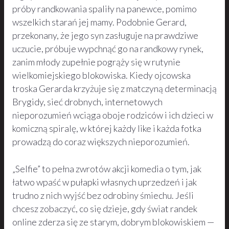
próby randkowania spaliły na panewce, pomimo
wszelkich starań jej mamy. Podobnie Gerard,
przekonany, że jego syn zasługuje na prawdziwe
uczucie, próbuje wypchnąć go na randkowy rynek,
zanim młody zupełnie pogrąży się w rutynie
wielkomiejskiego blokowiska. Kiedy ojcowska
troska Gerarda krzyżuje się z matczyną determinacją
Brygidy, sieć drobnych, internetowych
nieporozumień wciąga oboje rodziców i ich dzieci w
komiczną spiralę, w której każdy like i każda fotka
prowadzą do coraz większych nieporozumień.
„Selfie” to pełna zwrotów akcji komedia o tym, jak
łatwo wpaść w pułapki własnych uprzedzeń i jak
trudno z nich wyjść bez odrobiny śmiechu. Jeśli
chcesz zobaczyć, co się dzieje, gdy świat randek
online zderza się ze starym, dobrym blokowiskiem —