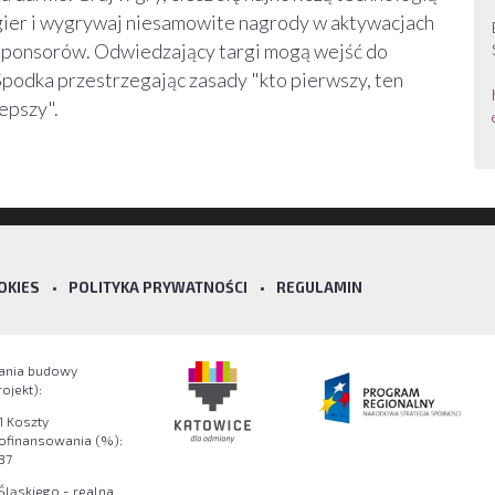
gier i wygrywaj niesamowite nagrody w aktywacjach
sponsorów. Odwiedzający targi mogą wejść do
Spodka przestrzegając zasady "kto pierwszy, ten
lepszy".
OKIES
•
POLITYKA PRYWATNOŚCI
•
REGULAMIN
wania budowy
jekt):
1 Koszty
dofinansowania (%):
37
ląskiego - realna