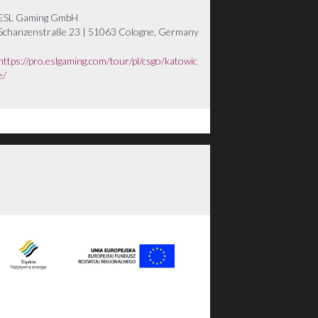
ESL Gaming GmbH
Schanzenstraße 23 | 51063 Cologne, Germany
https://pro.eslgaming.com/tour/pl/csgo/katowic
e/