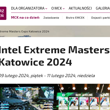
DLA ORGANIZATORA
O MCK
AKTUALNOŚCI
GALERI
RZ
EŃ
MCK na co dzień:
Zwiedzanie
Bistro EMCEK
Dojazd i park
xtreme Masters Expo Katowice 2024
Intel Extreme Masters
Katowice 2024
09 lutego 2024, piątek - 11 lutego 2024, niedziela