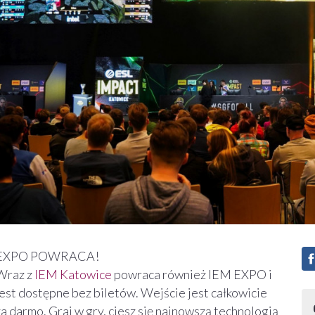
EXPO POWRACA!
Wraz z
IEM Katowice
powraca również IEM EXPO i
jest dostępne bez biletów. Wejście jest całkowicie
za darmo. Graj w gry, ciesz się najnowszą technologią