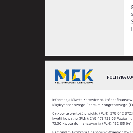
POLITYKA CO
Informacja Miasta Katowice nt. źródeł finanso
Międzynarodowego Centrum Kongresowego (Pro
Całkowita wartość projektu (PLN): 378 642 872,1
kwalifikowalne (PLN): 248 479 729,03 Poziom 
73,30 Kwota dofinansowania (PLN): 182 135 641,
Regionalny Program Operacyjny Województwa Ś