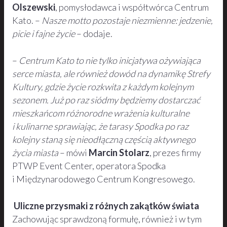
Olszewski
, pomysłodawca i współtwórca Centrum
Kato. –
Nasze motto pozostaje niezmienne: jedzenie,
picie i fajne życie
– dodaje.
–
Centrum Kato to nie tylko inicjatywa ożywiająca
serce miasta, ale również dowód na dynamikę Strefy
Kultury, gdzie życie rozkwita z każdym kolejnym
sezonem. Już po raz siódmy będziemy dostarczać
mieszkańcom różnorodne wrażenia kulturalne
i kulinarne sprawiając, że tarasy Spodka po raz
kolejny staną się nieodłączną częścią aktywnego
życia miasta
– mówi
Marcin Stolarz
, prezes firmy
PTWP Event Center, operatora Spodka
i Międzynarodowego Centrum Kongresowego.
Uliczne przysmaki z różnych zakątków świata
Zachowując sprawdzoną formułę, również i w tym