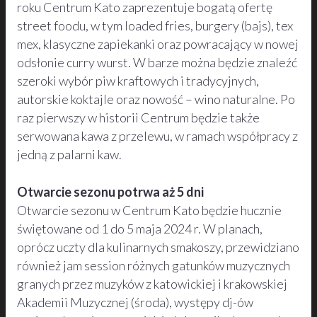
roku Centrum Kato zaprezentuje bogatą ofertę
street foodu, w tym loaded fries, burgery (bajs), tex
mex, klasyczne zapiekanki oraz powracający w nowej
odsłonie curry wurst. W barze można będzie znaleźć
szeroki wybór piw kraftowych i tradycyjnych,
autorskie koktajle oraz nowość – wino naturalne. Po
raz pierwszy w historii Centrum będzie także
serwowana kawa z przelewu, w ramach współpracy z
jedną z palarni kaw.
Otwarcie sezonu potrwa aż 5 dni
Otwarcie sezonu w Centrum Kato będzie hucznie
świętowane od 1 do 5 maja 2024 r. W planach,
oprócz uczty dla kulinarnych smakoszy, przewidziano
również jam session różnych gatunków muzycznych
granych przez muzyków z katowickiej i krakowskiej
Akademii Muzycznej (środa), występy dj-ów