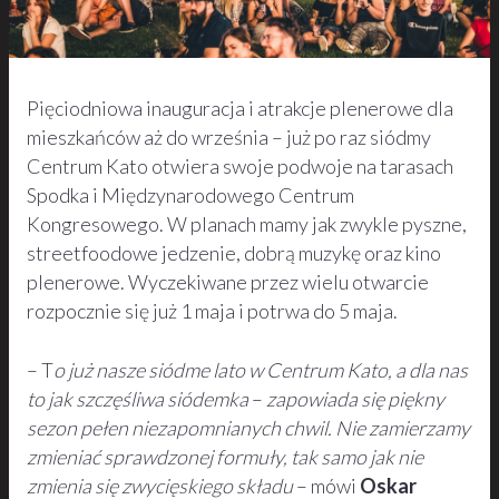
Pięciodniowa inauguracja i atrakcje plenerowe dla
mieszkańców aż do września – już po raz siódmy
Centrum Kato otwiera swoje podwoje na tarasach
Spodka i Międzynarodowego Centrum
Kongresowego. W planach mamy jak zwykle pyszne,
streetfoodowe jedzenie, dobrą muzykę oraz kino
plenerowe. Wyczekiwane przez wielu otwarcie
rozpocznie się już 1 maja i potrwa do 5 maja.
– T
o już nasze siódme lato w Centrum Kato, a dla nas
to jak szczęśliwa siódemka
–
zapowiada się piękny
sezon pełen niezapomnianych chwil. Nie zamierzamy
zmieniać sprawdzonej formuły, tak samo jak nie
zmienia się zwycięskiego składu
– mówi
Oskar