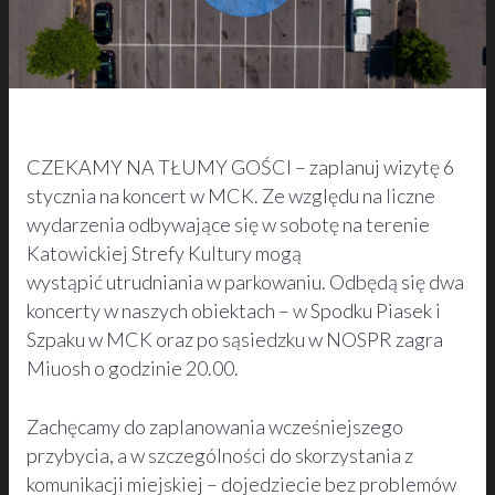
CZEKAMY NA TŁUMY GOŚCI – zaplanuj wizytę 6
stycznia na koncert w MCK. Ze względu na liczne
wydarzenia odbywające się w sobotę na terenie
Katowickiej Strefy Kultury mogą
wystąpić utrudniania w parkowaniu. Odbędą się dwa
koncerty w naszych obiektach – w Spodku Piasek i
Szpaku w MCK oraz po sąsiedzku w NOSPR zagra
Miuosh o godzinie 20.00.
Zachęcamy do zaplanowania wcześniejszego
przybycia, a w szczególności do skorzystania z
komunikacji miejskiej – dojedziecie bez problemów