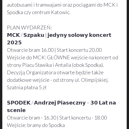
autobusami i tramwajami oraz pociągami do MCK i
Spodka czy centrum Katowic.
PLAN WYDARZEŃ:
𝗠𝗖𝗞 / 𝗦𝘇𝗽𝗮𝗸𝘂 | 𝗷𝗲𝗱𝘆𝗻𝘆 𝘀𝗼𝗹𝗼𝘄𝘆 𝗸𝗼𝗻𝗰𝗲𝗿𝘁
𝟮𝟬𝟮𝟱
Otwarcie bram 16.00 | Start koncertu 20.00
Wejście do MCK: GŁÓWNE wejście na koncert od
strony Placu Sławika i Antalla (obok Spodka).
Decyzją Organizatora otwarte będzie także
dodatkowe wejście - od strony ul. Olimpijskiej.
Szatnia płatna 5 zł
𝗦𝗣𝗢𝗗𝗘𝗞 / 𝗔𝗻𝗱𝗿𝘇𝗲𝗷 𝗣𝗶𝗮𝘀𝗲𝗰𝘇𝗻𝘆 – 𝟯𝟬 𝗟𝗮𝘁 𝗻𝗮
𝘀𝗰𝗲𝗻𝗶𝗲
Otwarcie bram - 16.30 | Start koncertu - 18.00
Wejście: bramy do Spodka