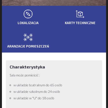
LOKALIZACJA
KARTY TECHNICZNE
ARANŻACJE POMIESZCZEŃ
Charakterystyka
Sala może pomieścić :
w układzie teatralnym do 65 osób
w układzie szkolnym do 24 osób
w układzie w "U" do 18 osób