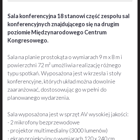
Sala konferencyjna 18 stanowi część zespołu sal
konferencyjnych znajdującego się na drugim
poziomie Międzynarodowego Centrum
Kongresowego.
Sala na planie prostokąta o wymiarach 9 m x 8 m i
powierzchni 72 m² umożliwia realizację różnego
typu spotkań. Wyposażona jest w krzesła i stoły
konferencyjne, których układ można dowolnie
zaaranżować, dostosowując go w pełni do
planowanego wydarzenia.
Sala wyposażona jest w sprzęt AV wysokiej jakości:
- 2 mikrofony bezprzewodowe
- projektor multimedialny (3000 lumenów)
- ekran projekcyjny o wymiarach 120 x 240 cm